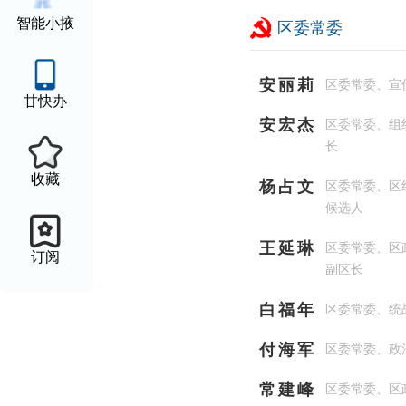
智能小掖
区委常委
安丽莉
区委常委、宣
甘快办
安宏杰
区委常委、组
长
收藏
杨占文
区委常委、区
候选人
王延琳
区委常委、区
订阅
副区长
白福年
区委常委、统
付海军
区委常委、政
常建峰
区委常委、区