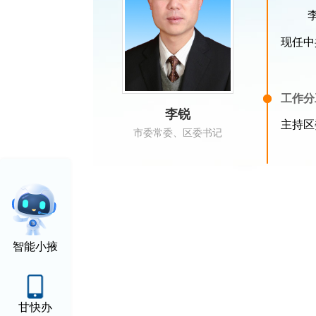
现
任中
工作分
李锐
主持区
市委常委、区委书记
智能小掖
甘快办