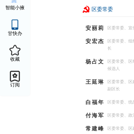
智能小掖
区委常委
安丽莉
区委常委、宣
甘快办
安宏杰
区委常委、组
长
收藏
杨占文
区委常委、区
候选人
王延琳
区委常委、区
订阅
副区长
白福年
区委常委、统
付海军
区委常委、政
常建峰
区委常委、区