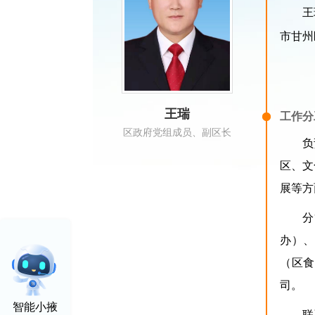
王
市甘州
王瑞
工作分
区政府党组成员、副区长
负
区、文
展等方
分
办）、
（区食
司。
智能小掖
联