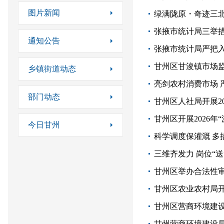
图片新闻
绿满陇原・奇迹三北
张掖市统计局三举
通知公告
张掖市统计局严把
甘州区甘浚镇市场监
乡镇街道动态
部门动态
今日甘州
三维齐发力 岗位“
甘州区举办合法性
甘州区农业农村局
甘州区营商环境建设
甘州营商环境建设局