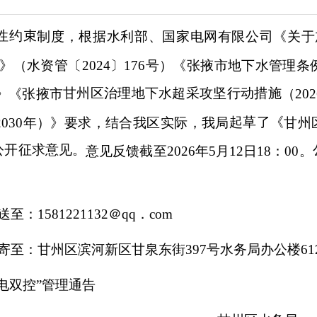
性约束
制度，根据水利部、国家电网有限公司《关于
》（水资管〔2024〕176号）《张掖市地下水管理
甘州区
治理地下水超采攻坚行动
措施
）》《张掖市
（
20
起草了《
2030年）》要求，结合我区实际，我局
甘州
公开征求意见。
意见反馈截至2026年5月12日18：00。
1581221132＠qq．com
至：甘州区滨河新区甘泉东街397号水务局办公楼612办
水电双控”管理通告