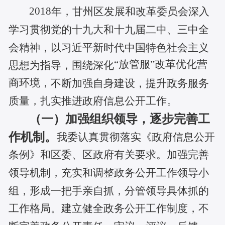
2018
年，
甘州区发展和改革委员会
深入
学习贯彻党的十九大和十九届二中、三中全
会精神，以习近平新时代中国特色社会主义
“放管服”改革优化营
思想为指导，围绕深化
商环境，
不断
加强自身建设
，
提升
政务
服务
质量，扎实推进政府信息公开工作。
（一）加强组织领导，逐步完善工
作机制。
我委
认真贯彻落实《政府信息公开
条例》和
区委、区
政府
有关要求
。加强完善
领导机制
，
充实和调整政务公开工作领导小
组，形成一把手亲自抓，分管领导具体抓的
工作格局。建立健全
政务公开工作
制度
，不