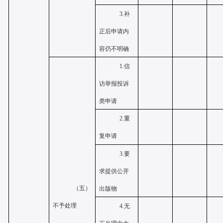
3.补
正后申请内
容仍不明确
1.信
访举报投诉
类申请
2.重
复申请
3.要
求提供公开
（五）
出版物
不予处理
4.无