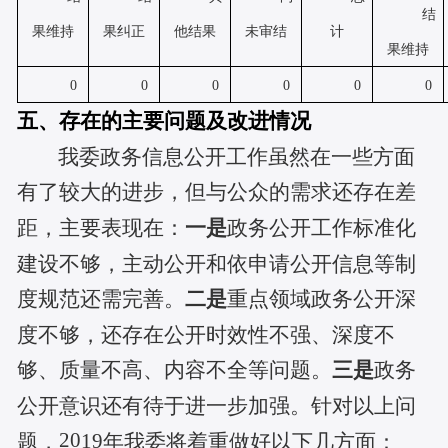
结
果维持
果纠正
他结果
未审结
计
果维持
0
0
0
0
0
0
五、存在的主要问题及改进情况
我委
政务信息公开工作虽然在一些方面
有了较大的进步，但与公众的需求还存在差
距，主要表现在：
一是
政务公开
工作
标准化
建设不够
，
主动公开
和
依申请公开信息等制
度规范
还需完善
。
二是
重点领域政务公开深
度不够，还存在公开时效性不强、深度不
够、质量不高、内容不全等问题。
三是
政务
公开意识还有待于进一步加强。针对以上问
20
19
题，
年
我委
将着重做好以下几方面：