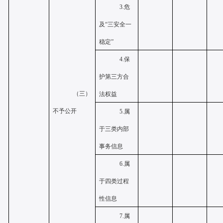
3.危
及“三安全一
稳定”
4.保
护第三方合
（三）
法权益
不予公开
5.属
于三类内部
事务信息
6.属
于四类过程
性信息
7.属