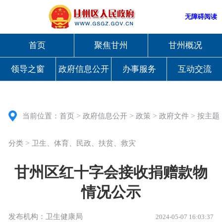
无障碍阅读
首页
聚焦甘州
甘州概况
领导之窗
政府信息公开
办事服务
互动交流
>
>
>
>
当前位置：
首页
政府信息公开
政策
政府文件
按主题
>
分类
卫生、体育、民政、扶贫、救灾
甘州区红十字会接收捐赠款物
情况公示
发布机构：卫生健康局
2024-05-07 16:03:37