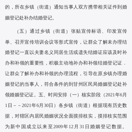
的，所在乡镇
街道
通知当事人双方携带相关证件到婚
（
）
姻登记处补办结婚登记。
五
通过乡镇
街道
张贴宣传标语、印发宣传
（
）
（
）
单、召开宣传培训会议等形式宣传，让群众了解未办理结
婚登记一直以夫妻名义同居生活或遗失结婚证应该及时补
办和补领的重要性，积极主动地补办和补领结婚登记证
．
让群众了解补办和补领的办理流程，引导在原乡镇办理婚
姻登记的当事人，符合条件的到甘州区民局婚姻登记处补
领婚姻登记证。
五、时间安排
一
核实阶段
年
月
（
）
（2021
6
日
年
月
日
各乡镇
街道
根据现有历史数
1
－－2021
6
30
）
（
）
据，对辖区内居民婚姻状况全面摸排枝实，摸排枝实范围
为新中国成立以来至
年
月
日婚姻登记数据。
2009
12
31