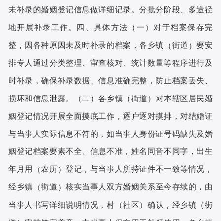
未补录的婚姻登记信息做详细记录。分批分阶段、多途径
地开展补录工作。
一
对于档案保存完
四、具体方法
（
）
整，因各种原因未及时补录的档案，各乡镇
街道
要安
（
）
排专人通过分类整理、审查核对、统计数量等程序进行及
时补录，确保补录数据、信息准确完整，防止档案丢失、
损坏和信息泄露。
二
各乡镇
街道
对本辖区居民婚
（
）
（
）
姻登记情况开展全面摸底工作，逐户逐对摸排，对结婚证
与当事人实际信息不符的，如当事人身份证号码缺失及婚
姻登记档案要素不全、信息不准，姓名同音不同字，出生
年月用
农历
登记，与当事人所持证件不一致等情况，
（
）
经乡镇
街道
核实当事人双方婚姻关系至今存续的，由
（
）
当事人书写详细说明情况，村
社区
确认，经乡镇
街
（
）
（