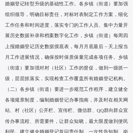
婚姻登记转型升级的基础性工作。各乡镇
街道
要加强
（
）
组织领导，明确目标责任，对标对表制定工作方案，细化
工作任务和时间进度，落实专门的工作人员、集中力量开
展历史数据补录和档案数字化工作，乡镇
街道
每周四
（
）
上报婚姻登记历史数据摸底表，每月月底最后
天上报当
－
月工作进展情况，确保按时保质保量完成各项任务。乡镇
街道
要加强对村
社区
工作的督促，做到一级抓一
（
）
（
）
级，层层抓落实，实现检查工作覆盖所有婚姻登记机构。
二
各乡镇
街道
要进一步规范工作程序，建立健全
（
）
（
）
各项规章制度，编制婚姻登记办事指南，并及时在相关网
站、村
社区
公开栏、宣传栏、微信群、
群向群众宣
（
）
QQ
传办事流程、所需要件，让群众知晓，最大限度做到便民
利民。建立健全婚姻登记首问责任制、一次性告知制、岗