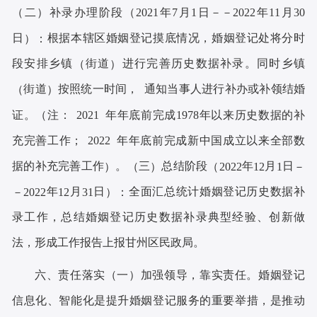
二
补录办理阶段
年
月
日
年
月
（
）
（2021
7
1
－－2022
11
30
日
根据本辖区婚姻登记摸底情况，婚姻登记处将分时
）：
段安排乡镇
街道
进行完善历史数据补录。同时乡镇
（
）
街道
按照统一时间， 通知当事人进行补办或补领结婚
（
）
证。
注
年年底前完成
年以来历史数据的补
（
： 2021
1978
充完善工作
年年底前完成新中国成立以来全部数
； 2022
据的补充完善工作
。
三
总结阶段
年
月
日
）
（
）
（2022
12
1
－
年
月
日
全面汇总统计婚姻登记历史数据补
－2022
12
31
）：
录工作，总结婚姻登记历史数据补录典型经验、创新做
法，形成工作报告上报甘州区民政局。
六、责任落实
一
加强领导，靠实责任。婚姻登记
（
）
信息化、智能化是提升婚姻登记服务的重要举措，是推动