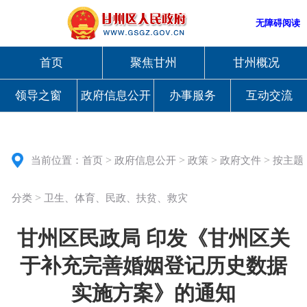
无障碍阅读
首页
聚焦甘州
甘州概况
领导之窗
政府信息公开
办事服务
互动交流
>
>
>
>
当前位置：
首页
政府信息公开
政策
政府文件
按主题
>
分类
卫生、体育、民政、扶贫、救灾
甘州区民政局 印发《甘州区关
于补充完善婚姻登记历史数据
实施方案》的通知