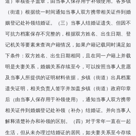
道
审核签字盖章，由当事人保存用于补领使用。各乡镇
）
街道
根据统一时间通知当事人双方携带相关证件到婚
（
）
姻登记处补领结婚证。
三
当事人结婚证遗失、但因不
（
）
可抗力档案保存不完整的，根据双方姓名、出生日期、登
记机关等要素来查询户籍情况，如果户籍记载同时满足如
下条件
双方姓名、出生日期相同，且在同一户籍上并载
：
明是夫妻关系，婚姻关系存续至今，可以按照当事人意愿
及当事人所提供的证明材料依据，乡镇
街道
出具档案
（
）
遗失证明，相关负责人签字并加盖乡镇
街道
政府印章
（
）
后
由当事人保存用于补领使用
，通知当事人双方携带
（
）
相关证件到婚姻登记处补领
补办
结婚证。并向当事人
（
）
解释清楚补办和补领的区别。
四
对于常年一直在一起
（
）
生活，但从未办理过结婚证的居民，如夫妻关系至今存续