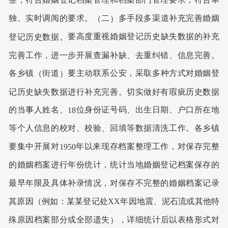
独、实时调阅的要求。
二
多手段多渠道补充完善婚姻
（
）
要高度重视婚姻登记历史缺失数据的补充
登记历史数据
。
完善工作，进一步开展查漏补缺、去重纠错、信息完善。
各乡镇
街道
要主动联系公安，采取多种方式对婚姻登
（
）
记历史缺失数据进行补充完善。切实做好有瑕疵历史数据
的当事人姓名、
位身份证号码、出生日期、户口所在地
18
等个人信息的校对、校验、回填等数据清洗工作。各乡镇
要集中开展对
年以来现存档案整理工作，对保存完整
1950
的婚姻档案进行年份统计，统计当地婚姻登记档案保存的
最早年限及具体补录情况，对保存不完整的婚姻档案记录
其原因
例如
某某登记处
年因地震、泥石流或其他特
（
：
XX
殊原因档案部分或全部遗失
，详细统计后以表格形式对
）