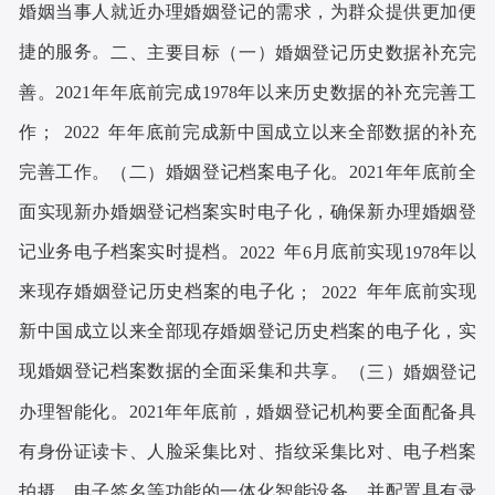
婚姻当事人就近办理婚姻登记的需求，为群众提供更加便
捷的服务。
二、主要目标
一
婚姻登记历史数据补充完
（
）
年年底前完成
年以来历史数据的补充完善工
善
。
2021
1978
作
年年底前完成新中国成立以来全部数据的补充
； 2022
完善工作。
年年底前全
二
婚姻登记档案电子化。
2021
（
）
面实现新办婚姻登记档案实时电子化，确保新办理婚姻登
记业务电子档案实时提档。
年
月底前实现
年以
2022
6
1978
来现存婚姻登记历史档案的电子化
年年底前实现
； 2022
新中国成立以来全部现存婚姻登记历史档案的电子化，实
现婚姻登记档案数据的全面采集和共享。
三
婚姻登记
（
）
年年底前，婚姻登记机构要全面配备具
办理智能化。
2021
有身份证读卡、人脸采集比对、指纹采集比对、电子档案
拍摄、电子签名等功能的一体化智能设备，并配置具有录