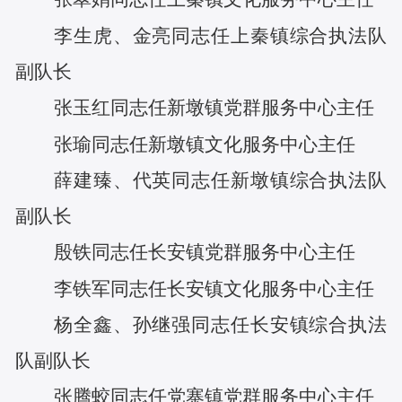
李生虎
、
金亮
同志任
上秦镇综合执法队
副队长
张玉红
同志任
新墩镇党群服务中心主任
张瑜
同志任
新墩镇文化服务中心主任
薛建臻
、
代英
同志任
新墩镇综合执法队
副队长
殷铁
同志任
长安镇党群服务中心主任
李铁军
同志任
长安镇文化服务中心主任
杨全鑫
、
孙继强
同志任
长安镇综合执法
队副队长
张腾蛟
同志任
党寨镇党群服务中心主任