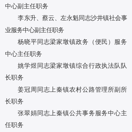
中心副主任
职务
李
东升
、
蔡云
、
左永魁
同志
沙井镇社会事
业服务中心副主任
职务
杨晓平
同志
梁家墩镇政务（便民）服务
中心主任
职务
姚学煜
同志
梁家墩镇综合行政执法队队
长
职务
姜冠周
同志
上秦镇农村公路管理所副所
长
职务
张翠娟
同志
上秦镇公共事务服务中心主
任
职务