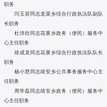
职务
闫玉容
同志
龙渠乡综合行政执法队副队
长
职务
杜沛欣
同志
花寨乡政务（便民）服务中
心主任
职务
徐成龙
同志
花寨乡综合行政执法队队长
职务
杨小慧
同志
靖安乡公共事务服务中心主
任
职务
周学磊
同志
靖安乡政务（便民）服务中
心主任
职务