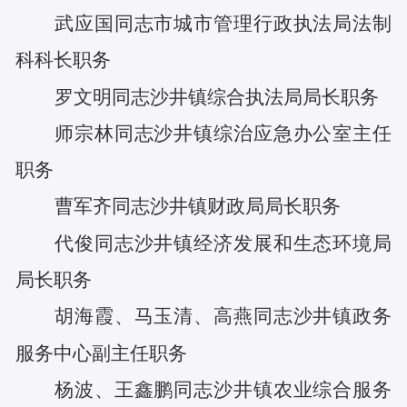
武应国
同志
市城市管理行政执法局法制
科科长
职务
罗文明
同志
沙井镇综合执法局局长
职务
师宗林
同志
沙井镇综治应急办公室主任
职务
曹军齐
同志
沙井镇财政局局长
职务
代俊
同志
沙井镇经济发展和生态环境局
局长
职务
胡海霞
、
马玉清
、
高燕
同志
沙井镇政务
服务中心副主任
职务
杨波
、
王鑫鹏同志
沙井镇农业综合服务