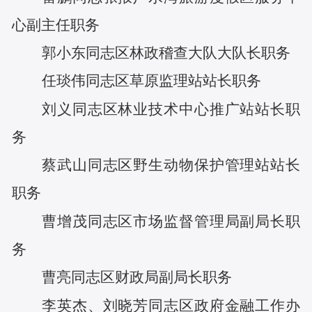
心副主任
职务
郭小东
同志
区林政稽查大队大队长
职务
任琰伟
同志
区草原监理站站长
职务
刘义
同志
区林业技术中心推广站站长
职
务
蔡武山
同志
区野生动物保护管理站站长
职务
曹增茂
同志
区市场监督管理局副局长
职
务
曹亮
同志
区财政局副局长
职务
李英杰
、
刘晓芳
同志
区政府金融工作办