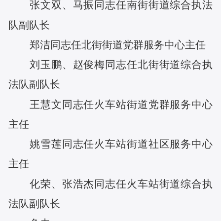
张文双
、
马振
同志任
南街街道综合执法
队副队长
郑洁
同志任
北街街道党群服务中心主任
刘玉鹏
、
赵俊梅
同志任
北街街道综合执
法队副队长
王慧文
同志任
火车站
街道党群服务中心
主任
姚雪莲
同志任
火车站街道社区服务中心
主任
化荣
、
张浩杰
同志任
火车站街道综合执
法队副队长