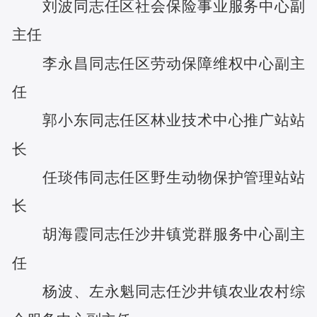
刘波
同志任
区社会保险事业服务中心副
主任
李永昌
同志任
区劳动保障维权中心副主
任
郭小东
同志任
区林业技术中心推广站站
长
任琰伟
同志任
区野生动物保护管理站站
长
胡海霞
同志任
沙井镇党群服务中心副主
任
杨波
、
左永魁
同志任
沙井镇农业农村综