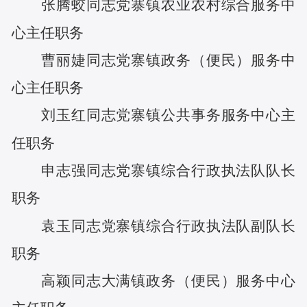
张腾蛟
同志
党寨镇农业农村综合服务中
心主任
职务
曹丽婕
同志
党寨镇政务（便民）服务中
心主任
职务
刘玉红
同志
党寨镇公共事务服务中心主
任
职务
申志强
同志
党寨镇综合行政执法队队长
职务
袁玉
同志
党寨镇综合行政执法队副队长
职务
高颖
同志
大满镇政务（便民）服务中心