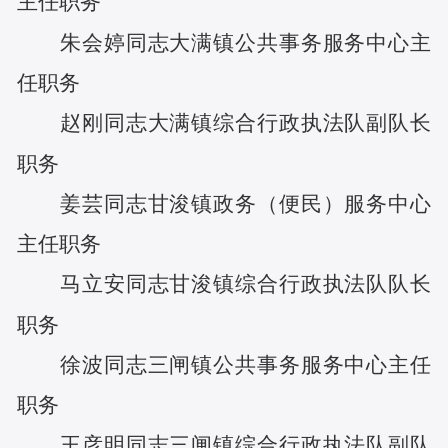
主任
职务
朱会婷
同志
大满镇公共事务服务中心主
任
职务
赵刚
同志
大满镇综合行政执法队副队长
职务
姜芸
同志
甘浚镇政务（便民）服务中心
主任
职务
马立安
同志
甘浚镇综合行政执法队队长
职务
徐波
同志
三闸镇公共事务服务中心主任
职务
王彦明
同志
三闸镇综合行政执法队副队