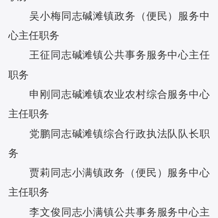
吴小梅
同志
碱滩镇政务（便民）服务中
心主任
职务
王征
同志
碱滩镇公共事务服务中心主任
职务
申刚
同志
碱滩镇农业农村综合服务中心
主任
职务
党鹏
同志
碱滩镇综合行政执法队队长
职
务
贾莉
同志
小满镇政务（便民）服务中心
主任
职务
李文俊
同志
小满镇公共事务服务中心主