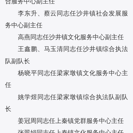
合服务中心副主任
李东升
、
蔡云
同志任
沙井镇社会发展服
务中心副主任
高燕
同志任
沙井镇文化服务中心副主任
王鑫鹏
、
马玉清
同志任
沙井镇综合执法
队副队长
杨晓平
同志任
梁家墩镇文化服务中心主
任
姚学煜
同志任
梁家墩镇综合执法队副队
长
姜冠周
同志任
上秦镇党群服务中心主任
张翠娟
同志任
上秦镇文化服务中心主任