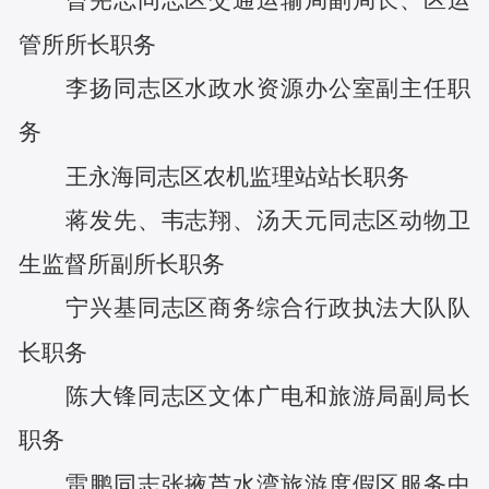
曾宪志
同志
区交通运输局副局长、
区
运
管所所长
职务
李扬
同志
区水政水资源办公室副主任
职
务
王永海
同志
区农机监理站站长
职务
蒋发先
、
韦志翔
、
汤天元
同志
区动物卫
生监督所副所长
职务
宁兴基
同志
区商务综合行政执法大队队
长
职务
陈大锋
同志
区文体广电和旅游局副局长
职务
雷鹏
同志
张掖芦水湾旅游度假区服务中