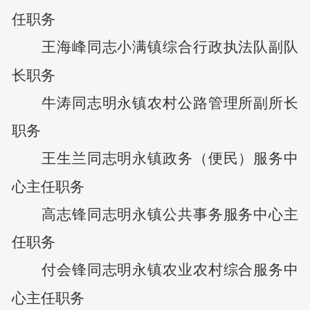
任
职务
王海峰
同志
小满镇综合行政执法队副队
长
职务
牛涛
同志
明永镇农村公路管理所副所长
职务
王生兰
同志
明永镇政务（便民）服务中
心主任
职务
高志锋
同志
明永镇公共事务服务中心主
任
职务
付会锋
同志
明永镇农业农村综合服务中
心主任
职务