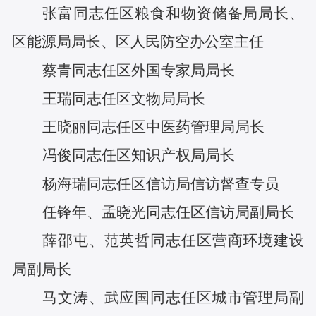
张富
同志任
区粮食和物资储备局局长、
区能源局局长、区人民防空办公室主任
蔡青
同志任
区外国专家局局长
王瑞
同志任
区文物局局长
王晓丽
同志任
区中医药管理局局长
冯俊
同志任
区知识产权局局长
杨海瑞
同志任
区信访局信访督查专员
任锋年
、
孟晓光
同志任
区信访局副局长
薛邵屯
、
范英哲
同志任
区营商环境建设
局副局长
马文涛
、
武应国
同志任
区城市管理局副