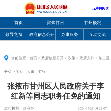
无障碍阅读
首页
聚焦甘州
甘州概况
领导之窗
政府信息公开
办事服务
互动交流
>
>
>
>
当前位置：
首页
政府信息公开
政策
政府文件
按主题
>
分类
劳动、人事、监察
张掖市甘州区人民政府关于李
红新等同志职务任免的通知
发布机构：政府办
2024-05-29 16:22:07