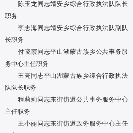
陈玉龙
同志
靖安乡综合行政执法队队长
职务
李志海
同志
靖安乡综合行政执法队副队
长
职务
付晓霞
同志
平山湖蒙古族乡公共事务服
务中心主任
职务
王亮
同志
平山湖蒙古族乡综合行政执法
队队长
职务
程莉莉
同志
东街街道公共事务服务中心
主任
职务
王小丽
同志
东街街道政务服务中心主任