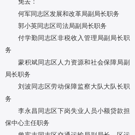
免去：
何军
同志
区发展和改革局副局长
职务
郭小英
同志
区司法局副局长
职务
付学勤
同志
区非税收入管理局副局长
职
务
蒙积斌
同志
区人力资源和社会保障局副
局长
职务
刘波
同志
区劳动保障监察大队大队长
职
务
李永昌
同志
区下岗失业人员小额贷款担
保中心主任
职务