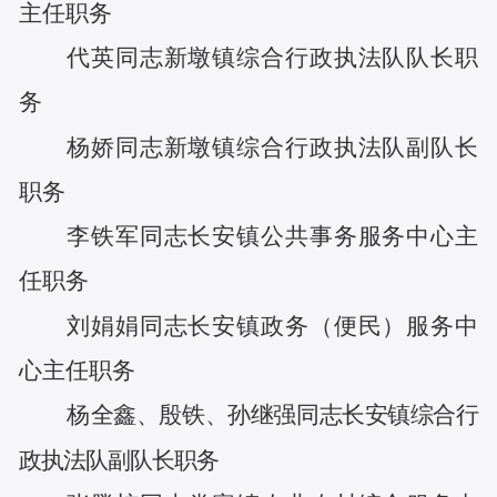
主任
职务
代英
同志
新墩镇综合行政执法队队长
职
务
杨娇
同志
新墩镇综合行政执法队副队长
职务
李铁军
同志
长安镇公共事务服务中心主
任
职务
刘娟娟
同志
长安镇政务（便民）服务中
心主任
职务
杨
全鑫
、
殷铁
、
孙继强
同志
长安镇综合行
政执法队副队长
职务