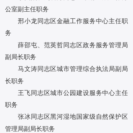
公室副主任
职务
邢小龙
同志
区金融工作服务中心主任
职
务
薛邵屯
、
范英哲
同志
区政务服务管理局
副局长
职务
马文涛
同志
区城市管理综合执法局副局
长
职务
王飞
同志
区城市公园建设服务中心主任
职务
张冰
同志
区黑河湿地国家级自然保护区
管理局副局长
职务