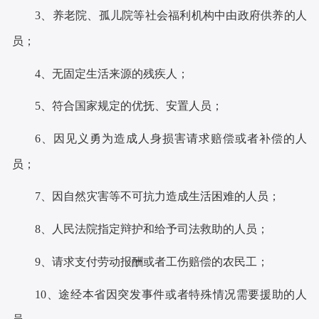
3
、养老院、孤儿院等社会福利机构中由政府供养的人
员
；
4
、无固定生活来源的残疾人
；
5
、符合国家规定的优抚、安置人员
；
6
、因见义勇为造成人身损害请求赔偿或者补偿的人
员
；
7
、因自然灾害等不可抗力造成生活困难的人员
；
8
、人民法院指定辩护和给予司法救助的人员
；
9
、请求支付劳动报酬或者工伤赔偿的农民工
；
10
、途经本省因突发事件或者特殊情况需要援助的人