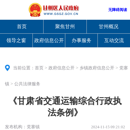
无障碍阅读
首页
聚焦甘州
甘州概况
领导之窗
政府信息公开
办事服务
互动交流
>
>
>
当前位置：
首页
政府信息公开
乡镇政府信息公开
党寨
>
镇
公共法律服务
《甘肃省交通运输综合行政执
法条例》
发布机构：党寨镇
2024-11-15 09:21:02