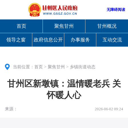
无障碍阅读
首页
聚焦甘州
甘州概况
领导之窗
政府信息公开
办事服务
互动交流
>
>
当前位置：
首页
聚焦甘州
乡镇街道动态
甘州区新墩镇：温情暖老兵 关
怀暖人心
来源：
2026-06-02 09:24