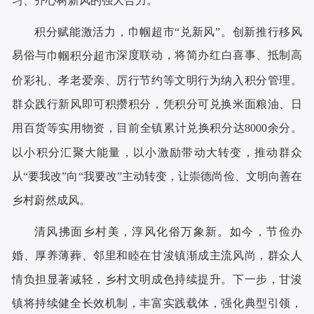
习、齐心树新风的强大合力。
创新推行移风
积分赋能激活力，巾帼超市
“兑新风”。
易俗与
深度联动，将简办红白喜事、抵制高
巾帼积分超市
价彩礼、孝老爱亲、厉行节约等文明行为纳入积分管理。
群众践行新风即可积攒积分，凭积分可兑换米面粮油、日
用百货等实用物资，目前全镇累计兑换积分达
8000余分。
以小积分汇聚大能量，以小激励带动大转变，推动群众
从“要我改”向“我要改”主动转变，让崇德尚俭、文明向善在
乡村蔚然成风。
清风拂面乡村美，淳风化俗万象新。如今，节俭办
婚、厚养薄葬、邻里和睦在甘浚镇渐成主流风尚，群众人
情负担显著减轻，乡村文明成色持续提升。下一步，甘浚
镇将持续健全长效机制，丰富实践载体，强化典型引领，