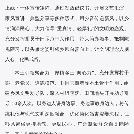
上线下一体宣传矩阵。通过发放倡议书、开展文艺汇演、
家风宣讲、典型分享等多种形式，用乡音传递新风，以乡
情润泽民心，大力倡导
“重真情、轻厚礼”的文明婚恋观。
充分发挥党员干部示范带头作用，带头简办婚事、抵制陈
规陋习，以头雁之姿引领乡风向善向上，让文明理念入脑
入心、化民成俗。
充分发挥村干
本土引领聚合力，厚植乡土
“向心力”。
部、老党员、道德模范、巾帼志愿者等本土骨干作用，组
建乡风文明劝导队，深入村组院落、田间地头开展劝导引
导
150余人次。以身边人讲身边事、身边事教身边人，将传
统礼仪与现代文明深度融合，优化简化婚丧嫁娶流程，让
移风易俗更接地气、更贴民心，广泛凝聚群众自觉除陋