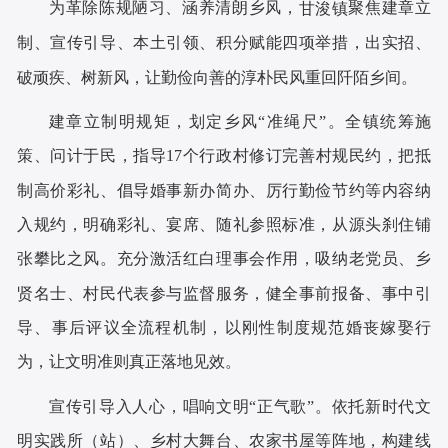
为革除陈规陋习、涵养清朗乡风，
聚焦建章立
甘浚镇
制、宣传引导、本土引领、积分赋能四项举措，出实招、
破顽疾、树新风，让勤俭向善的淳朴民风重回阡陌乡间。
全镇统筹施
建章立制明规矩，划定乡风
“准绳尺”。
策、问计于民，指导
17个行政村修订完善村规民约，把抵
制高价彩礼、倡导婚事新办简办、厉行勤俭节约等内容纳
入规约，明确彩礼、宴席、随礼参照标准，从源头刹住铺
张攀比之风。充分激活红白理事会作用，吸纳老党员、乡
贤名士、村民代表参与监督服务，健全事前报备、事中引
导、事后评议全流程机制，以刚性制度规范婚丧嫁娶行
为，让文明准则真正落地见效。
依托新时代文
宣传引导入人心，唱响文明
“正气歌”。
明实践所（站）、乡村大舞台、农家书屋等阵地，构建线