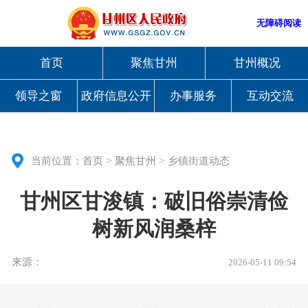
无障碍阅读
首页
聚焦甘州
甘州概况
领导之窗
政府信息公开
办事服务
互动交流
>
>
当前位置：
首页
聚焦甘州
乡镇街道动态
甘州区甘浚镇：破旧俗崇清俭
树新风润桑梓
来源：
2026-05-11 09:54