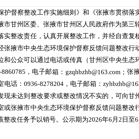
保护督察整改工作实施细则》和《
张掖市
贯彻落
掖市甘州区委、张掖市甘州区人民政府
作为第三
落实整改责任，认真开展整改工作，并经自查复
经
张掖市中央生态环境保护督察反馈问题整改行
位和公众可以通过电话或传真
（
甘州区
中央生态
-8860785
，电子
邮
张
箱：
gzqhbzhb@163.com；
室电话：
0936-8278204，电子邮箱：zyhbzhb
发现未达到整改要求或整改情况不实的，可向甘
室或张掖市中央生态环境保护督察反馈问题整改
整改任务予以销号。公示期为2026年6月2日至6