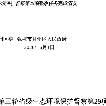
环境
保护督察第
29
项整改任务完成情况
州区委
张掖市甘州区人民政府
20
26
年
6
月
1
日
第三轮
省级生态环境
保护督察第
29