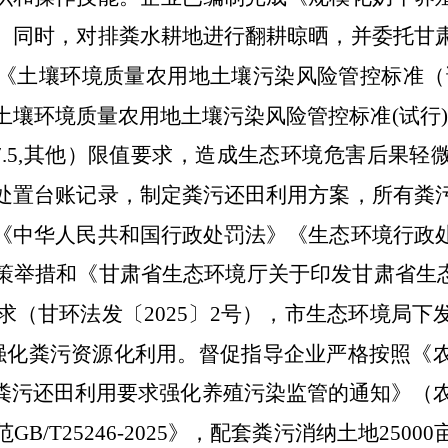
。同时，对排粪水耕地进行翻耕晾晒，并委托甘
土壤环境质量农用地土壤污染风险管控标准（试行）》
环境质量农用地土壤污染风险管控标准(试行)》（G
7.5,其他）限值要求，造成生态环境危害后果
处置台账记录，制定粪污还田利用方案，所有粪
《中华人民共和国行政处罚法》《生态环境行政
策举措和《甘肃省生态环境厅关于印发甘肃省生态
要求（甘环法发〔2025〕2号），市生态环境局
强化粪污资源化利用。督促指导企业严格按照《
粪污还田利用要求强化养殖污染监管的通知》（
B/T25246-2025》，配套粪污消纳土地250