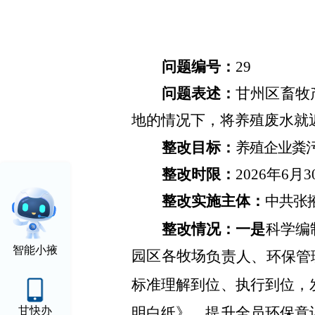
问题编号：
29
问题表述：
甘州区畜牧
地的情况下，将养殖废水就
整改目标：
养殖企业粪
整改时限：
2026年6月
整改实施主体：
中共张
整改情况
：
一是
科学编
智能小掖
园区各牧场
负责人、环保管
标准理解到位、执行到位，
明白纸》，提升全员环保意
甘快办