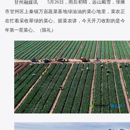
5月26日，雨后初晴，远山戴雪，张掖
甘州融媒讯
市甘州区上秦镇万亩蔬菜基地绿油油的菜心地里，菜农正
在忙着采收翠绿的菜心。据菜农讲，今天开刀收割的是今
年第一茬菜心。（陈礼）