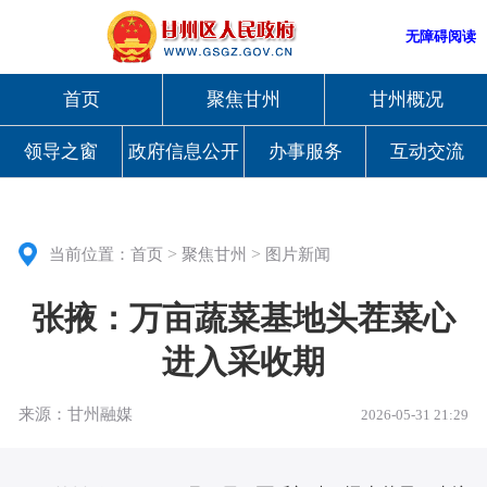
无障碍阅读
首页
聚焦甘州
甘州概况
领导之窗
政府信息公开
办事服务
互动交流
>
>
当前位置：
首页
聚焦甘州
图片新闻
张掖：万亩蔬菜基地头茬菜心
进入采收期
来源：甘州融媒
2026-05-31 21:29