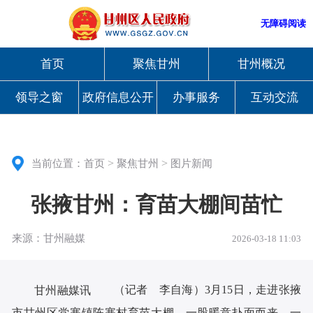
无障碍阅读
首页
聚焦甘州
甘州概况
领导之窗
政府信息公开
办事服务
互动交流
>
>
当前位置：
首页
聚焦甘州
图片新闻
张掖甘州：育苗大棚间苗忙
来源：甘州融媒
2026-03-18 11:03
（记者 李自海）3月15日，走进张掖
甘州融媒讯
市甘州区党寨镇陈寨村育苗大棚，一股暖意扑面而来，一