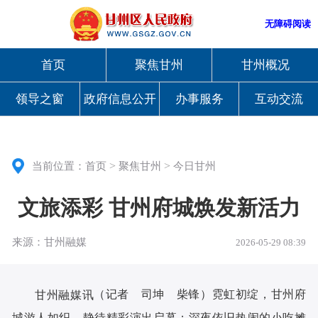
无障碍阅读
首页
聚焦甘州
甘州概况
领导之窗
政府信息公开
办事服务
互动交流
>
>
当前位置：
首页
聚焦甘州
今日甘州
文旅添彩 甘州府城焕发新活力
来源：甘州融媒
2026-05-29 08:39
（记者 司坤 柴锋）霓虹初绽，甘州府
甘州融媒讯
城游人如织，静待精彩演出启幕；深夜依旧热闹的小吃摊