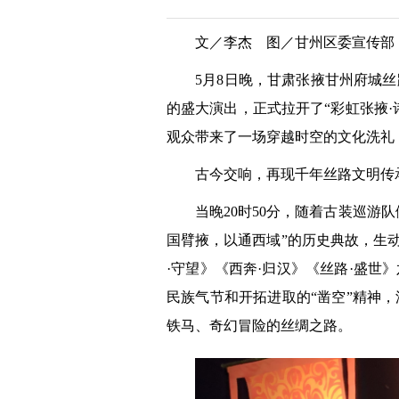
文／李杰 图／甘州区委宣传部
5月8日晚，甘肃张掖甘州府城
的盛大演出，正式拉开了“彩虹张掖·
观众带来了一场穿越时空的文化洗礼
古今交响，再现千年丝路文明传
当晚20时50分，随着古装巡
国臂掖，以通西域”的历史典故，生
·守望》《西奔·归汉》《丝路·盛
民族气节和开拓进取的“凿空”精神
铁马、奇幻冒险的丝绸之路。