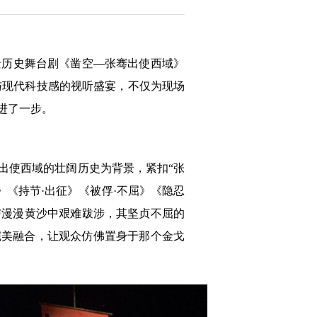
景历史舞台剧《凿空—张骞出使西域》
感与现代科技感的视听盛宴，不仅为现场
进了一步。
出使西域的壮阔历史为背景，紧扣“张
《持节·出征》《被俘·不屈》《隐忍
与漫漫黄沙中艰难跋涉，其坚贞不屈的
完美融合，让观众仿佛置身于那个金戈