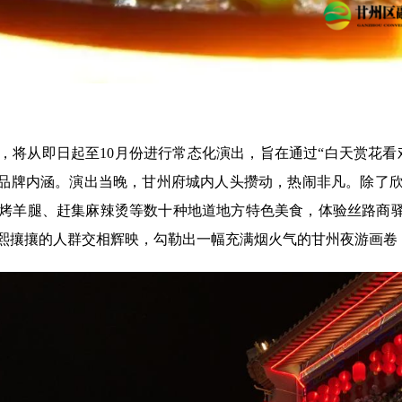
，将从即日起至10月份进行常态化演出，旨在通过“白天赏花看
”品牌内涵。演出当晚，甘州府城内人头攒动，热闹非凡。除了
烤羊腿、赶集麻辣烫等数十种地道地方特色美食，体验丝路商驿
熙攘攘的人群交相辉映，勾勒出一幅充满烟火气的甘州夜游画卷