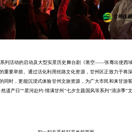
清凉季系列活动的启动及大型实景历史舞台剧《凿空——张骞出使
的重要举措。通过活化利用丝路文化资源，甘州区正致力于将
的同时，更能沉浸式体验甘州文旅资源，为广大市民和来甘游
自然遗产日”“星河赴约·情满甘州”七夕主题国风等系列“清凉季