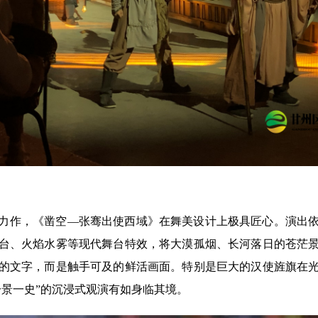
力作，《凿空—张骞出使西域》在舞美设计上极具匠心。演出
台、火焰水雾等现代舞台特效，将大漠孤烟、长河落日的苍茫
的文字，而是触手可及的鲜活画面。特别是巨大的汉使旌旗在
一景一史”的沉浸式观演有如身临其境。