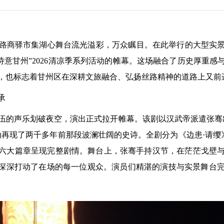
丝路商驿市集湖心舞台流光溢彩，万众瞩目。在此举行的大型实
诗意甘州”2026清凉季系列活动的帷幕。这场融合了历史厚重
，也标志着甘州区在深耕文旅融合、弘扬丝路精神的道路上又前
承
游队伍的声乐划破夜空，演出正式拉开帷幕。该剧以汉武帝派遣张骞
动再现了两千多年前那段波澜壮阔的史诗。全剧分为《边患·请缨》
世》六大篇章呈现完整剧情。舞台上，张骞手持汉节，在茫茫戈壁
，深深打动了在场的每一位观众。演员们精湛的演技与实景舞台