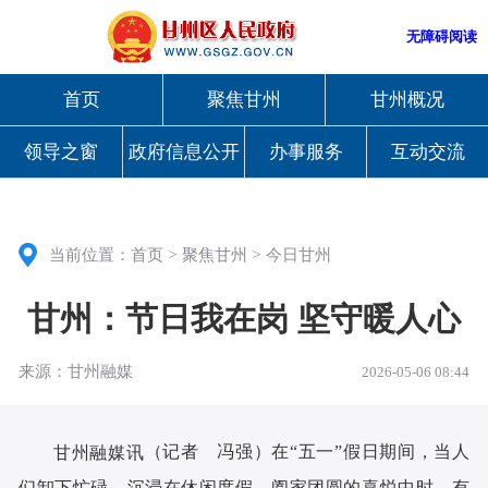
无障碍阅读
首页
聚焦甘州
甘州概况
领导之窗
政府信息公开
办事服务
互动交流
>
>
当前位置：
首页
聚焦甘州
今日甘州
甘州：节日我在岗 坚守暖人心
来源：甘州融媒
2026-05-06 08:44
（记者 冯强）在“五一”假日期间，当人
甘州融媒讯
们卸下忙碌，沉浸在休闲度假、阖家团圆的喜悦中时，有