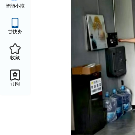
智能小掖
甘快办
收藏
订阅