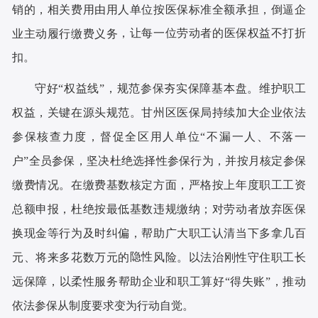
销的，相关费用由用人单位按医保标准全额承担，倒逼企
，
让每一位劳动者的医保权益不打折
业主动履行缴费义务
扣。
守好
“权益线”，规范参保夯实保障基本盘。维护职工
权益，关键在源头规范。甘州区医保局持续加大企业依法
参保核查力度，督促全区用人单位“不漏一人、不落一
户”全员参保，坚决杜绝选择性参保行为，并按月核定参保
缴费情况。在缴费基数核定方面，严格按上年度职工工资
总额申报，杜绝按最低基数违规缴纳；对劳动者放弃医保
换现金等行为及时纠偏，帮助广大职工认清当下多拿几百
隐性
元、将来多花数万元的
风险。以法治刚性守住职工长
远保障，以柔性服务帮助企业和职工算好
“得失账”，推动
依法参保从制度要求变为行动自觉。