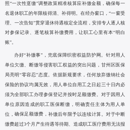
趸缴
”调整政策精准核算应补缴金额，确保每一
照“一次性
名退休职工的年限核得清、补得明。在经办窗口，“一窗受
理、一次告知”贯穿退休待遇核定全流程，安排专人逐人核
对参保记录、逐笔核算补缴费用，让职工心里有本“明白
账”。
办好
“补缴事”，兜底保障织密权益防护网。针对用人
单位欠缴、断缴等侵害职工权益的突出问题，甘州区医保
局亮明“零容忍”态度。依据新规要求，任何放弃缴纳社会
保险的协议均属无效，用人单位自用工之日起三十日内必
须为全部职工办理参保登记并按时足额缴费。对于因用人
单位原因造成的职工医保断缴，明确责任主体为用人单
确保足额缴费，
位，
补缴后年限予以连续计算。对于中断
缴费超过
3个月产生待遇等待期、造成职工医疗费用无法报