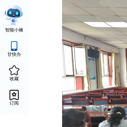
智能小掖
甘快办
收藏
订阅