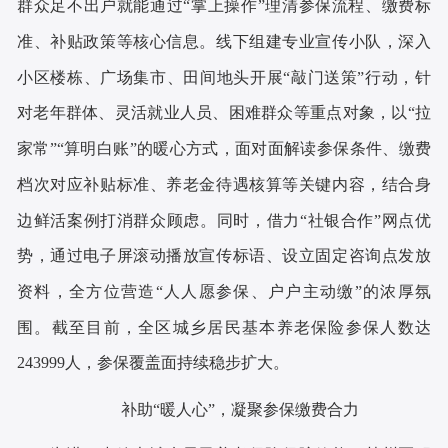
群众足不出户就能通过“掌上操作”理清参保流程、缴费标
准、补贴政策等核心信息。线下组建专业宣传小队，深入
小区楼栋、广场集市、田间地头开展“敲门送策”行动，针
对老年群体、灵活就业人员、困难群众等重点对象，以“拉
家常”“算明白账”的暖心方式，面对面解读参保条件、缴费
档次对应补贴标准、养老金待遇核算等关键内容，结合身
边鲜活案例打消群众顾虑。同时，借力“社银合作”网点优
势，通过电子屏滚动播放宣传标语、设立固定咨询点发放
资料，全方位营造“人人愿参保、户户主动缴”的浓厚氛
围。截至目前，全区城乡居民基本养老保险参保人数达
243999人，参保覆盖面持续稳步扩大。
补助
“暖人心”，凝聚参保缴费合力