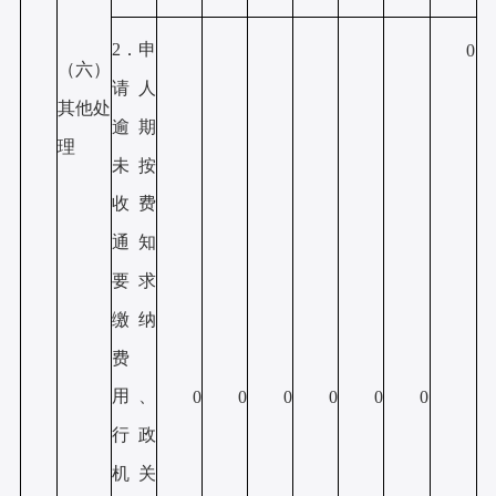
2．申
0
（六）
请人
其他处
逾期
理
未按
收费
通知
要求
缴纳
费
用、
0
0
0
0
0
0
行政
机关