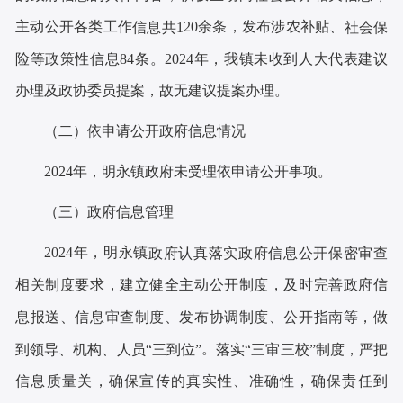
主动公开
各类工作
2
0
余
条
，
发布涉农补贴
、
信息共
1
社会保
。
2024年
，我镇未收到人大代表建议
险等政策性信息
84条
办理及政协委员提案，故无建议提案办理。
（二）依申请公开政府信息情况
2024年
，
明永
镇政府未受理依申请公开事项。
（三）政府信息管理
2024年
，
明永镇
政府认真落实政府信息公开保密审查
相关制度要求，建立健全主动公开制度，及时完善政府信
息报送、信息审查制度、发布协调制度、公开指南等，做
。
到领导、机构、人员
“三到位”
落实
“三审三校”制度，严把
信息质量关，确保宣传的真实性、准确性，确保责任到