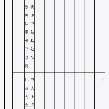
政机
关确
认或
重新
出具
已获
取信
息
1．申
0
请人
无正
当理