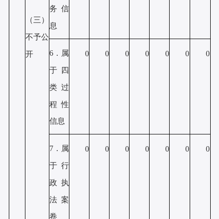
务信
（三）
息
不予公
6．属
0
0
0
0
0
0
0
开
于四
类过
程性
信息
7．属
0
0
0
0
0
0
0
于行
政执
法案
卷