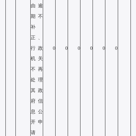
由逾
期不
补
正、
行政
0
0
0
0
0
0
机关
不再
处理
其政
府信
息公
开申
请