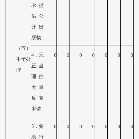
求提
供公
开出
版物
（五）
4．无
0
0
0
0
0
0
0
不予处
正当
理
理由
大量
反复
申请
5．要
0
0
0
0
0
0
0
求行