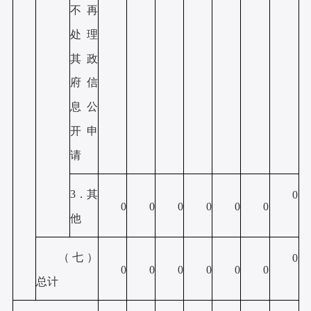
不再
处理
其政
府信
息公
开申
请
3．其
0
0
0
0
0
0
0
他
（七）
0
0
0
0
0
0
0
总计