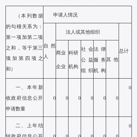
申请人情况
（本列数据
的勾稽关系为：
法人或其他组织
第一项加第二项
自然
之和，等于第三
社会
法律
总计
商业
科研
人
项加第四项之
其 他
公益
服务
企业
机构
和）
组 织
机 构
一、本年新
0
收政府信息公开
0
0
0
0
0
0
申请数量
二、上年结
0
转政府信息公开
0
0
0
0
0
0