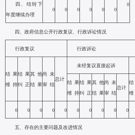
四、结转下
0
0
0
0
0
0
0
年度继续办理
四、政府信息公开行政复议、行政诉讼情况
行政复议
行政诉讼
未经复议直接起诉
结果
结果
其他
尚未
总计
结果
结果
其他
尚未
维 持
纠 正
结 果
审 结
总计
维 持
纠 正
结 果
审 结
维
0
0
0
0
0
0
0
0
0
0
五、存在的主要问题及改进情况