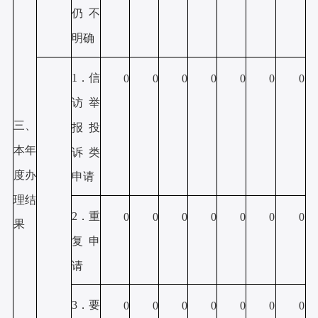
仍不
明确
1．信
0
0
0
0
0
0
0
访举
三、
报投
本年
诉类
度办
申请
理结
2．重
0
0
0
0
0
0
0
果
复申
请
3．要
0
0
0
0
0
0
0