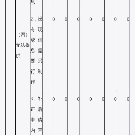
息
2．没
0
0
0
0
0
0
0
有现
（四）
成信
无法提
息需
供
要另
行制
作
3．补
0
0
0
0
0
0
0
正后
申请
内容