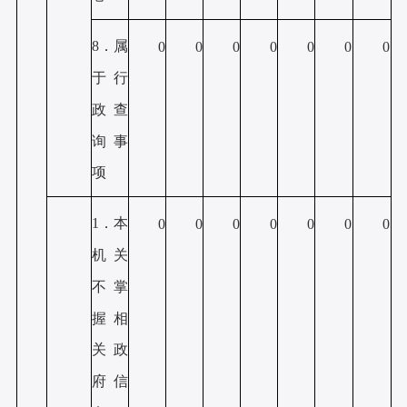
8．属
0
0
0
0
0
0
0
于行
政查
询事
项
1．本
0
0
0
0
0
0
0
机关
不掌
握相
关政
府信