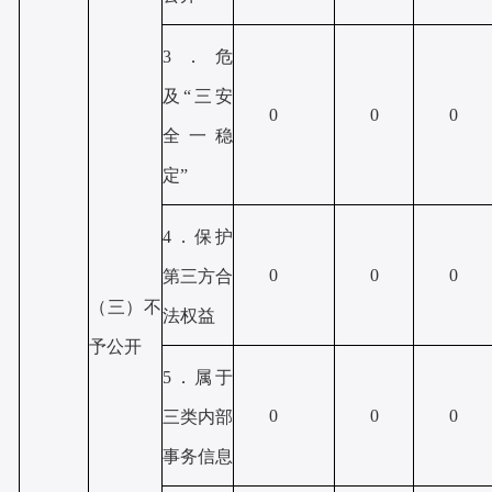
3．危
及“三安
0
0
0
全一稳
定”
4．保护
0
0
0
第三方合
（三）不
法权益
予公开
5．属于
0
0
0
三类内部
事务信息