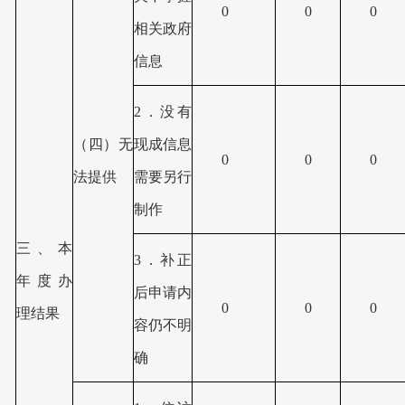
0
0
0
相关政府
信息
2．没有
现成信息
（四）无
0
0
0
需要另行
法提供
制作
三、本
3．补正
年度办
后申请内
0
0
0
理结果
容仍不明
确