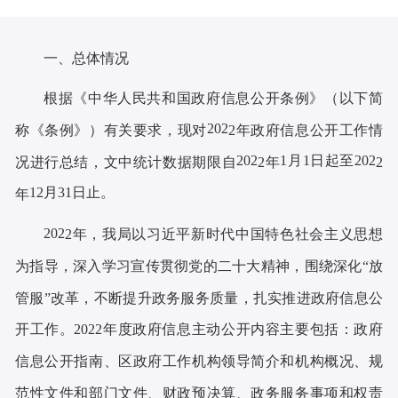
一、总体情况
根据《中华人民共和国政府信息公开条例》（以下简
202
称《条例》）
有关
要求，
现
对
2
年政府信息公开工作情
202
1月1日起至202
况进行总结
，文中统计
数据期限自
2
年
2
12月31日止。
年
202
2
年，
我局
以习近平新时代中国特色社会主义思想
为指导
，深入学习宣传贯彻党的二十大精神
，围绕深化
“放
管服”改革，
不断
提升
政务
服务质量，扎实推进政府信息公
开工作。
2022年度政府信息主动公开内容主要包括：政府
信息公开指南、区政府工作机构领导简介和机构概况、规
范性文件和部门文件、财政预决算、政务服务事项和权责