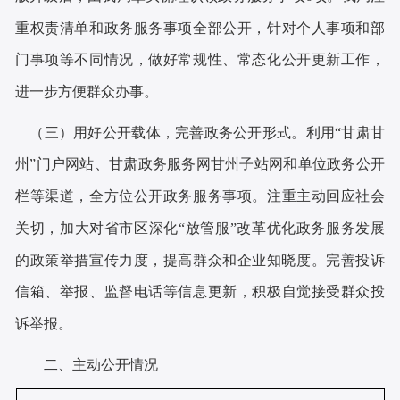
重权责清单和政务服务事项全部公开，
针对
个人事项和部
门事项等
不同情况，
做好
常规性
、常态化
公开更新
工作，
进一步方便群众办事。
（
三
）用好
公开
载体，完善政务公开形式。
利用
“甘肃甘
州”门户网站、甘肃政务服务网甘州子站
网
和单位政务公开
栏等渠道，全方位公开政务服务事项
。
注重主动回应社会
关切，加大对省市区深化
“放管服”改革优化政务服务发展
的政策举措宣传力度，提高群众和企业知晓度。完善
投诉
信箱、举报、监督电话等
信息更新
，
积极自觉
接受群众投
诉举报。
二、主动公开情况