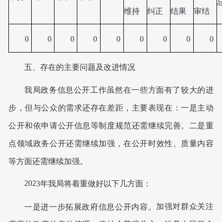
维持
纠正
结果
审结
0
0
0
0
0
0
0
0
0
五、存在的主要问题及改进情况
我局政务信息公开工作虽然在一些方面有了较大的进
步，但与公众的需求还存在差距，主要表现在：
主动
一是
公开
和
依申请公开信息等制度规范
还需继续完善
。
重
二是
点领域政务公开
还需继续加强
，在公开时效性、质量内容
等
方面还需继续加强
。
202
3
年我局将着重做好以下几方面：
加强对群众关注
一是
进一步拓展政府信息公开内容
。