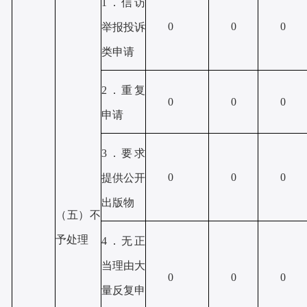
1．信访
0
0
0
举报投诉
类申请
2．重复
0
0
0
申请
3．要求
0
0
0
提供公开
出版物
（五）不
予处理
4．无正
当理由大
0
0
0
量反复申