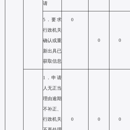
请
5．要求
0
行政机关
0
0
确认或重
新出具已
获取信息
1．申请
人无正当
理由逾期
不补正、
行政机关
0
0
0
不再处理