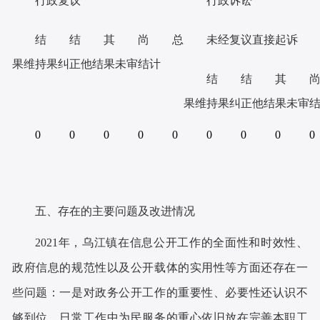
行政复议
行政诉讼
结
结
其
尚
总
未经复议直接起诉
果维
持
果
纠
正
他
结
果
未
审
结
计
结
结
其
果
维
持
果
纠
正
他
结
果
未
审
0
0
0
0
0
0
0
0
0
五、存在的主要问题及改进情况
2021年，乌江镇在信息公开工作的全面性和时效性、
政府信息的规范性以及公开载体的实用性等方面还存在一
些问题：一是对政务公开工作的重要性、必要性还认识不
够到位，日常工作中为民服务的重心依旧放在完善本职工