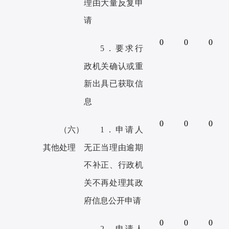
理由大量反复申
请
0
0
0
5．要求行
政机关确认或重
新出具已获
取信
息
0
0
0
（六）
1．申请人
其他
处理
无正当理由逾期
不补正、行
政机
关不再处理其政
府信息公开申请
0
0
0
2．申请人