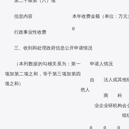
第二十条第（八）
项
信息内容
本年收费金额（单位：
万元
0
行政事业性收费
三、收到和处理政府信息公开申请情况
（本列数据的勾稽关系为：
第一
申请人情况
项加第二项之和，
等于第三
项加第四
法人或其他
自
项之和）
然
人
商
科
业
企
业
研
机
构
会
组
0
0
0