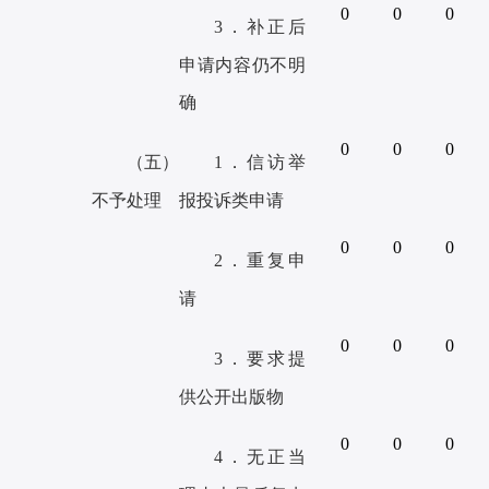
0
0
0
3．补正后
申请内容仍不明
确
0
0
0
（五）
1．信访举
不予
处理
报投诉类申请
0
0
0
2．重复申
请
0
0
0
3．要求提
供公开出版物
0
0
0
4．无正当