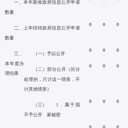
一、本年新收政府信息公开申请
数量
0
0
0
二、上年结转政府信息公开申请
数量
0
0
0
三、
（一）
予以公开
本年度
办
0
0
0
（二）
部分公开（区分
理结果
处理的，
只计这一情形，
不
计其他情形）
0
0
0
（三）
1．属于国
不予
公开
家秘密
0
0
0