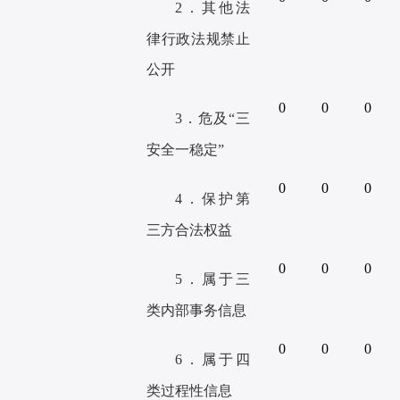
2．其他法
律行政法规禁止
公开
0
0
0
3．危及
“三
安全一稳定”
0
0
0
4．保护第
三方合法权益
0
0
0
5．属于三
类内部事务信息
0
0
0
6．属于四
类过程性信息