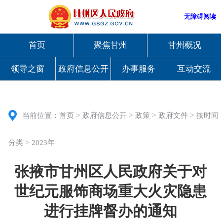
无障碍阅读
首页
聚焦甘州
甘州概况
领导之窗
政府信息公开
办事服务
互动交流
>
>
>
>
当前位置：
首页
政府信息公开
政策
政府文件
按时间
>
分类
2023年
张掖市甘州区人民政府关于对
世纪元服饰商场重大火灾隐患
进行挂牌督办的通知