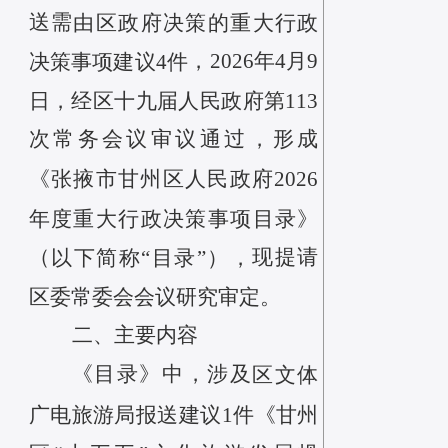
送
需
由区政府决策的重大行政
，
2026年
4月9
决策事项建议
4件
日，经区十九届人民政府第113
次常务会议审议通过，
形成
《张掖市甘州区人民政府
2026
年度重大行政决策事项目录》
（
现提请
以下简称
“目录”），
区委
常委会会议
研究审定。
二、主要内容
《目录》中，
涉及
区文体
广电旅游局报送建议
1件《甘州