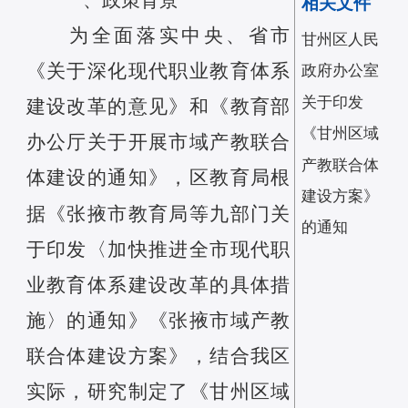
相关文件
为全面落实中央
、
省市
甘州区人民
《
关于深化现
代
职业教育体系
政府办公室
关于印发
建设改革的意见
》和《
教育部
《甘州区域
办公厅关于开展市域产教联合
产教联合体
体建设的通知》
，区教育局根
建设方案》
据《
张掖市教育局等九部门关
的通知
于印发
〈
加快推进全市现代职
业教育体系建设改革的具体措
施〉的通知
》《
张掖市
域产教
联合体建设方案
》
，
结合我区
实际，研究制定了《甘州区
域