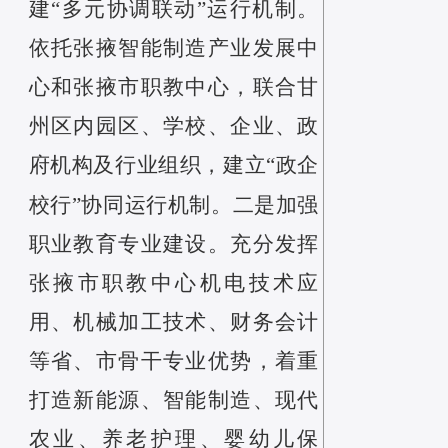
建“多元协调联动”运行机制
。
依托
张掖智能制造产业发展中
心和张掖市职教中心
，联合
甘
州区
内园区、
学校
、企业、政
府机构及行业组织，建立“政企
校行”协同运行机制。
二是
加强
职业教育专业建设
。
充分
发挥
张掖市职教中心
机电技术应
用、机械加工技术、财务会计
等省、市骨干
专业优势，着重
打造新能源、
智能制造、
现代
农业、养老护理、婴幼儿保