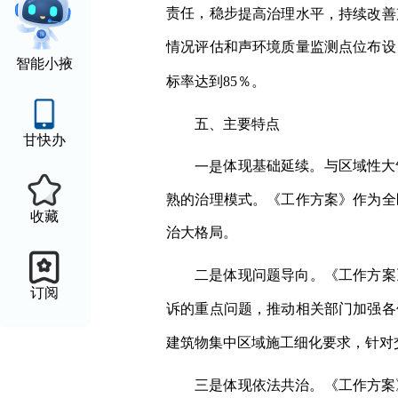
责任，稳
步
提高治理水平，持续改善
情况评估和声环境质量监测点位布设、
智能小掖
标率达到
85％。
五、主要特点
甘快办
体现基础延续。与区域性大
一是
熟的治理模式。《
工作方案
》作为
全
收藏
治大格局。
体现问题导向。《
工作方案
二是
订阅
诉的重点问题，推动相关部门加强各
建筑物集中区域施工细化要求，针对
体现依法共治。《
工作方案
三是