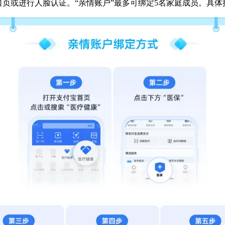
口页或进行人脸认证。“亲情账户”最多可绑定5名家庭成员。具体