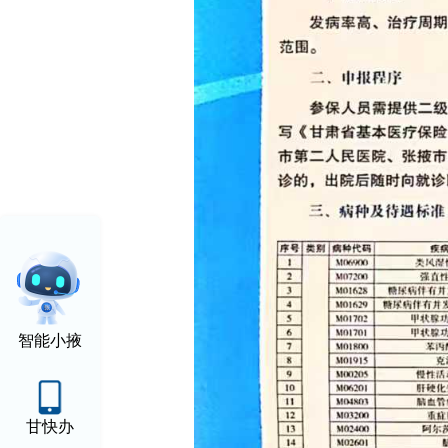
智能小掖
甘快办