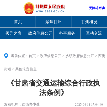
无障碍阅读
首页
聚焦甘州
甘州概况
领导之窗
政府信息公开
办事服务
互动交流
>
>
>
当前位置：
首页
政府信息公开
乡镇政府信息公开
西街
>
街道
其他法定信息
《甘肃省交通运输综合行政执
法条例》
发布机构：西街办事处
2025-04-11 17:04:40