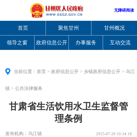
无障碍阅读
首页
聚焦甘州
甘州概况
领导之窗
政府信息公开
办事服务
互动交流
>
>
>
当前位置：
首页
政府信息公开
乡镇政府信息公开
乌江
>
镇
公共法律服务
甘肃省生活饮用水卫生监督管
理条例
发布机构：乌江镇
2025-07-29 10:34:18