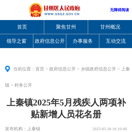
无障碍阅读
首页
聚焦甘州
甘州概况
领导之窗
政府信息公开
办事服务
互动交流
>
>
>
当前位置：
首页
政府信息公开
乡镇政府信息公开
上秦
>
镇
村务公开
上秦镇2025年5月残疾人两项补
贴新增人员花名册
发布机构：上秦镇
2025-05-30 16:10:00