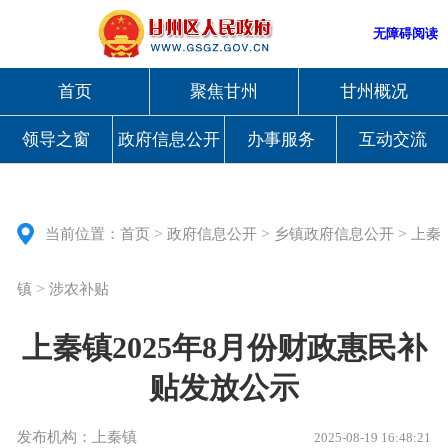
无障碍阅读
首页
聚焦甘州
甘州概况
领导之窗
政府信息公开
办事服务
互动交流
>
>
>
当前位置：
首页
政府信息公开
乡镇政府信息公开
上秦
>
镇
涉农补贴
上秦镇2025年8月份财政惠民补
贴发放公示
发布机构：上秦镇
2025-08-19 16:48:21