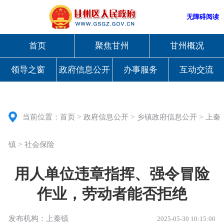
无障碍阅读
首页
聚焦甘州
甘州概况
领导之窗
政府信息公开
办事服务
互动交流
>
>
>
当前位置：
首页
政府信息公开
乡镇政府信息公开
上秦
>
镇
社会保险
用人单位违章指挥、强令冒险
作业，劳动者能否拒绝
发布机构：上秦镇
2025-05-30 10:15:00