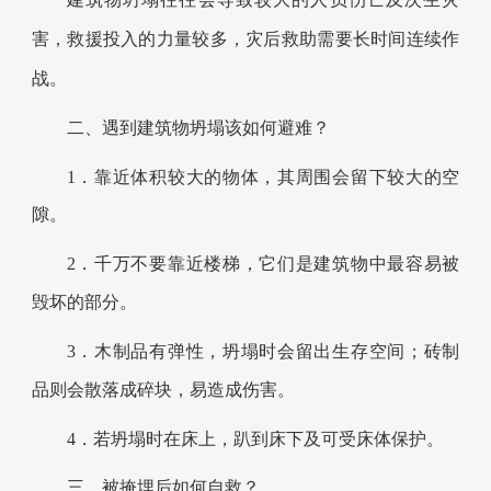
害，救援投入的力量较多，灾后救助需要长时间连续作
战。
二、
遇到建筑物坍塌该如何避难？
1．
靠近体积较大的物体，其周围会留下较大的空
隙。
2．
千万不要靠近楼梯，它们是建筑物中最容易被
毁坏的部分。
3．
木制品有弹性，坍塌时会留出生存空间；砖制
品则会散落成碎块，易造成伤害。
4．
若坍塌时在床上，趴到床下及可受床体保护。
三、
被掩埋后如何自救？