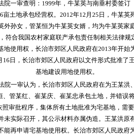
一审查明：1999年，牛某英与南垂村委签订
.6亩土地承包经营权。2012年12月25日，牛
英外孙女，管某恒为牛某英女婿，均为牛某英家
，符合我国农村家庭联产承包责任制相关法律规定。
基地使用权，长治市郊区人民政府在2013年开始
6月16日，长治市郊区人民政府以文件形式批准
基地建设用地使用权。
院一审认为，长治市郊区人民政府在为王某洪、
恒、管某红、崔某庆、崔某忠承包土地，并错误将
依照审批程序，集体所有土地批准为宅基地，需
并未实际召开，其公示材料亦属伪造。王某洪原
不能再申请宅基地使用权。长治市郊区人民政府