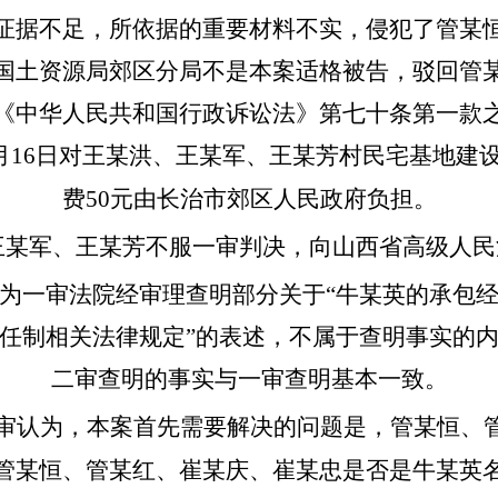
证据不足，所依据的重要材料不实，侵犯了管某
国土资源局郊区分局不是本案适格被告，驳回管
《中华人民共和国行政诉讼法》第七十条第一款
6月16日对王某洪、王某军、王某芳村民宅基地
费50元由长治市郊区人民政府负担。
军、王某芳不服一审判决，向山西省高级人民
为一审法院经审理查明部分关于“牛某英的承包
任制相关法律规定”的表述，不属于查明事实的
二审查明的事实与一审查明基本一致。
认为，本案首先需要解决的问题是，管某恒、管
管某恒、管某红、崔某庆、崔某忠是否是牛某英