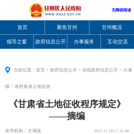
无障碍阅读
首页
聚焦甘州
甘州概况
领导之窗
政府信息公开
办事服务
互动交流
>
>
>
当前位置：
首页
政府信息公开
乡镇政府信息公开
大满
>
镇
农村集体土地征收
《甘肃省土地征收程序规定》
——摘编
发布机构：大满镇
2023-11-28 17:22:40