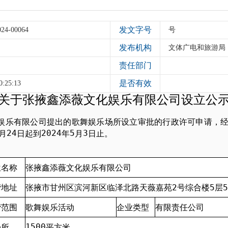
发文字号
024-00064
号
发布机构
文体广电和旅游局
责任部门
是否有效
0:25:13
关于张掖鑫添薇文化娱乐有限公司设立公
娱乐有限公司提出的歌舞娱乐场所设立审批的行政许可申请，
2
4
202
4
5
3
月
日起到
年
月
日止。
位名称
张掖鑫添薇文化娱乐有限公司
营地址
2
5
5
张掖市甘州区滨河新区临泽北路天薇嘉苑
号综合楼
层
营范围
企业类型
有限责任公司
歌舞娱乐活动
1
50
0
场所
平方米