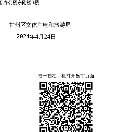
府办公楼东附楼
3
楼
甘州区文体广电和旅游局
202
4
年
4
月
24
日
扫一扫在手机打开当前页面