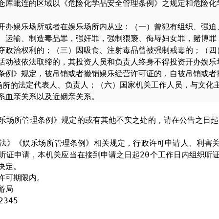
仓库毗连的区域以《危险化学品安全管理条例》之规定和危险化
开办娱乐场所或者在娱乐场所内从业：（一）曾犯有组织、强迫
、运输、制造毒品罪，强奸罪，强制猥亵、侮辱妇女罪，赌博罪
夺政治权利的；（三）因吸食、注射毒品曾被强制戒毒的；（四
活动被依法取缔的，其投资人员和负责人终身不得投资开办娱乐
条例》规定，被吊销或者撤销娱乐经营许可证的，自被吊销或者
法定代表人、负责人；（六）国家机关工作人员，与文化
场所的
系血亲关系以及近姻亲关系。
乐场所管理条例》规定的或有其他不实之处的，请在公告之日起
法》《娱乐场所管理条例》相关规定，行政许可申请人、利害
听证申请，本机关应当在接到申请之日起
2
个工作日内组织听
0
决定。
许可期限内。
体广电和旅游局
12345
212360