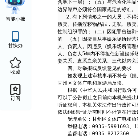
含地下一层）；（五）与危险化学品
边界噪声必须符合国家规定的标准。
2.
有下列情形之一的人员，不得
智能小掖
贩卖、传播淫秽物品罪，走私、贩卖
性制组织罪的；（二）因犯罪曾被剥
的；（五）因擅自从事娱乐场所经营
甘快办
人、负责人。因违反《娱乐场所管理
5
人、负责人
年内不得担任新设娱乐
妻关系、直系血亲关系、三代以内旁
四、对举报或反馈意见的要求
收藏
如发现上述审核事项不符合《娱
甘州区文体广电和旅游局反映。
根据《中华人民共和国行政许可
可以于公告截止之日前向本机关提出
订阅
听证权利，本机关依法作出行政许可
依法组织听证所需时间不计算在行政
受理单位：甘州区文
举报电话：
0936-5991693
、
监督电话：
0936-8