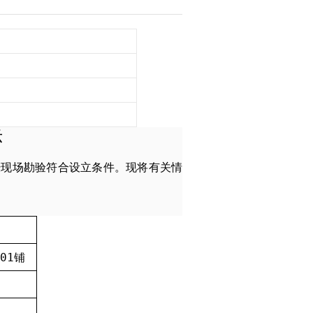
示
经现场勘验符合设立条件。现将有关情
01
铺