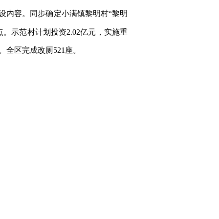
建设内容。同步确定小满镇黎明村“黎明
点。示范村计划投资2.02亿元，实施重
元。全区完成改厕
521
座。