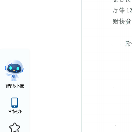
智能小掖
甘快办