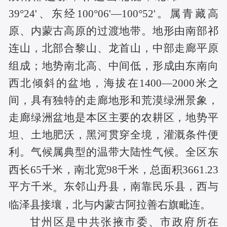
39°24'、东经100°06'—100°52'。属青藏高
原、内蒙古高原的过渡地带。地形由南部祁
连山，北部合黎山、龙首山，中部走廊平原
组成；地势南北高、中间低，形成由东南向
西北倾斜的盆地，海拔在1400—2000米之
间，具有独特的走廊地形和荒漠绿洲景象，
走廊绿洲盆地是本区主要的农耕区，地势平
坦、土地肥沃，黑河贯穿全境，灌溉条件便
利。气候属典型的温带大陆性气候。全区东
西长65千米，南北宽98千米，总面积3661.23
平方千米
东邻山丹县，南靠民乐县，西与
。
临泽县接壤，北与内蒙古阿拉善右旗毗连。
甘州区是中共张掖市委、市政府所在