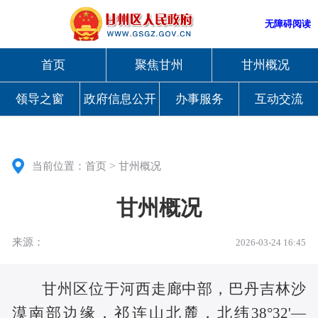
无障碍阅读
首页
聚焦甘州
甘州概况
领导之窗
政府信息公开
办事服务
互动交流
>
当前位置：
首页
甘州概况
甘州概况
来源：
2026-03-24 16:45
甘州区位于河西走廊中部，巴丹吉林沙
漠南部边缘，祁连山北麓，北纬
38
°32'—