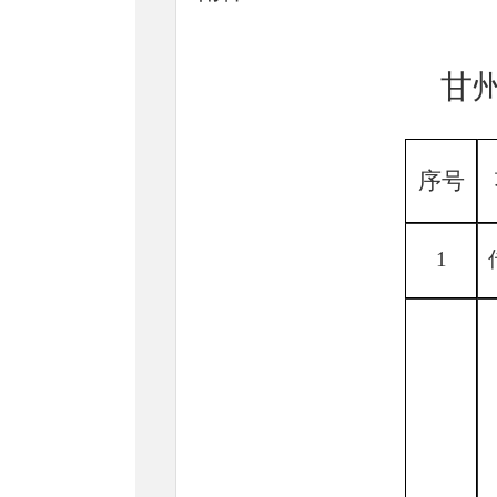
甘
序号
1